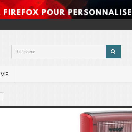
ÊME
s