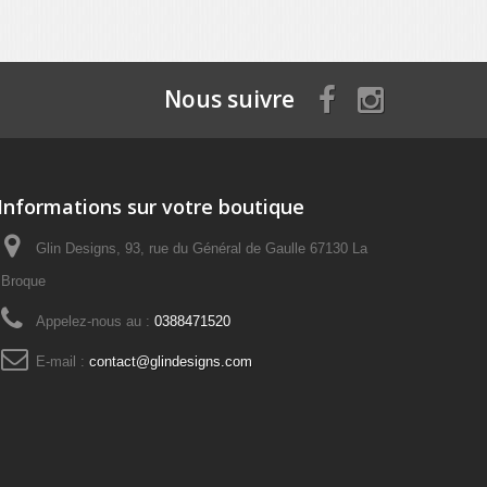
Nous suivre
Informations sur votre boutique
Glin Designs, 93, rue du Général de Gaulle 67130 La
Broque
Appelez-nous au :
0388471520
E-mail :
contact@glindesigns.com