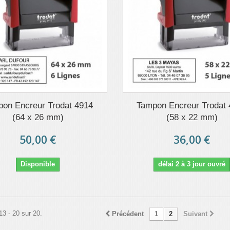
on Encreur Trodat 4914
Tampon Encreur Trodat
(64 x 26 mm)
(58 x 22 mm)
50,00 €
36,00 €
Disponible
délai 2 à 3 jour ouvré
13 - 20 sur 20.
Précédent
1
2
Suivant