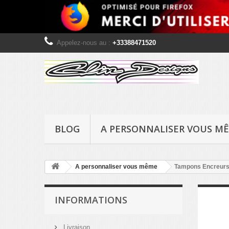
Appelez-nous au :
+33388471520
BLOG
A PERSONNALISER VOUS M
A personnaliser vous même
Tampons Encreur
INFORMATIONS
Livraison