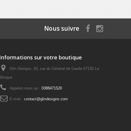
Nous suivre
Informations sur votre boutique
Glin Designs, 93, rue du Général de Gaulle 67130 La
Broque
Appelez-nous au :
0388471520
E-mail :
contact@glindesigns.com