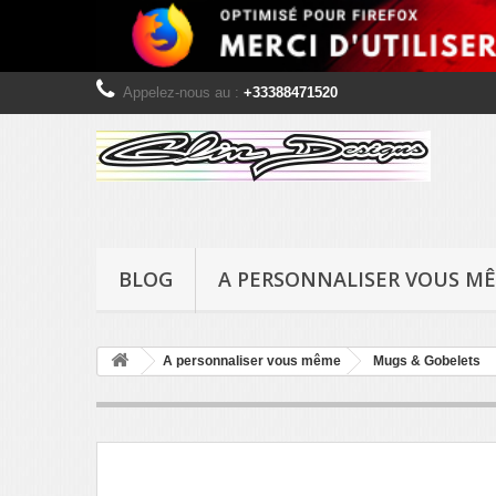
Appelez-nous au :
+33388471520
BLOG
A PERSONNALISER VOUS M
A personnaliser vous même
Mugs & Gobelets